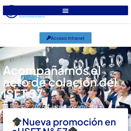
Acceso Intranet
Acompañamos el
acto de colación del
ISET 57
enero 2, 2026
Internucleamiento
Nueva promoción en