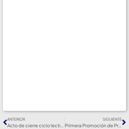
ANTERIOR
SIGUIENTE
Acto de cierre ciclo lectivo 2023. María Elena Araya de Colombres
Primera Promoción de Profesionales en Enfermería en María Teresa