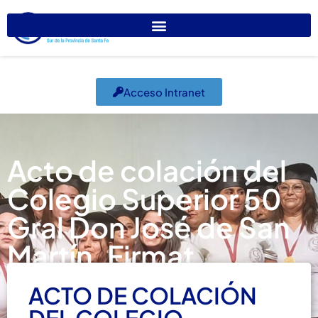
Acceso Intranet
Acto de colación del
Colegio Superior 50
Gral Don José de San
Martín. Firmat
noviembre 18, 2023
Internucleamiento
ACTO DE COLACIÓN