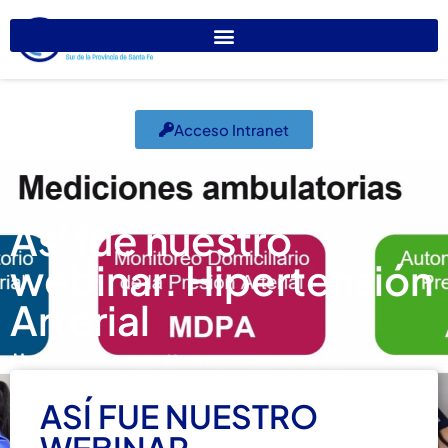
Acceso Intranet
Así fue nuestro
webinar. Hipertensión
Arterial
mayo 24, 2024
El Colegio Informa
ASÍ FUE NUESTRO