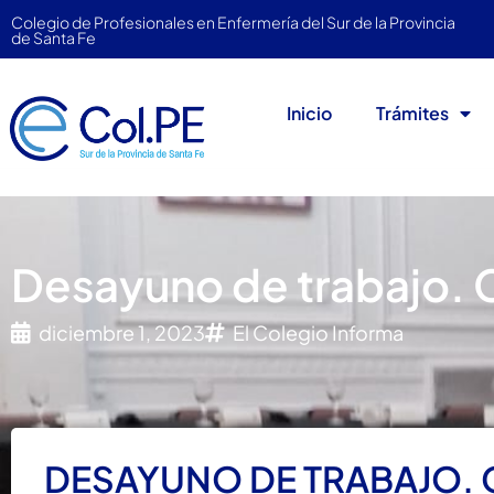
Colegio de Profesionales en Enfermería del Sur de la Provincia
de Santa Fe
Inicio
Trámites
Desayuno de trabajo. C
diciembre 1, 2023
El Colegio Informa
DESAYUNO DE TRABAJO. 