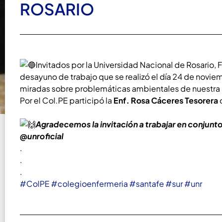
ROSARIO
Invitados por la Universidad Nacional de Rosario,
desayuno de trabajo que se realizó el día 24 de novie
miradas sobre problemáticas ambientales de nuestra r
Por el Col.PE participó la
Enf. Rosa Cáceres Tesorera
d
Agradecemos la invitación a trabajar en conjunto
@unroficial
.
.
.
#ColPE
#colegioenfermeria
#santafe
#sur
#unr