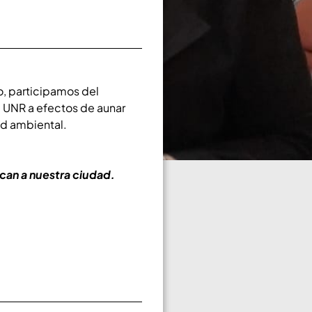
o, participamos del
a UNR a efectos de aunar
ad ambiental.
rcan a nuestra ciudad.