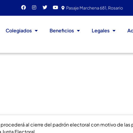
Pasaje Marchena 681, Rosario
Colegiados
Beneficios
Legales
Ac
rmación
procederá al cierre del padrón electoral con motivo de las 
 Junta Electoral.