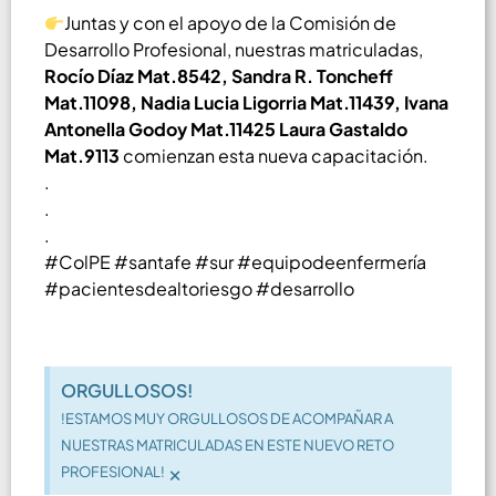
Juntas y con el apoyo de la Comisión de
Desarrollo Profesional, nuestras matriculadas,
Rocío Díaz Mat.8542, Sandra R. Toncheff
Mat.11098, Nadia Lucia Ligorria Mat.11439, Ivana
Antonella Godoy Mat.11425 Laura Gastaldo
Mat.9113
comienzan esta nueva capacitación.
.
.
.
#ColPE #santafe #sur #equipodeenfermería
#pacientesdealtoriesgo #desarrollo
ORGULLOSOS!
!ESTAMOS MUY ORGULLOSOS DE ACOMPAÑAR A
NUESTRAS MATRICULADAS EN ESTE NUEVO RETO
×
PROFESIONAL!