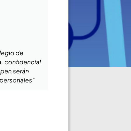
legio de
a, confidencial
ipen serán
 personales"