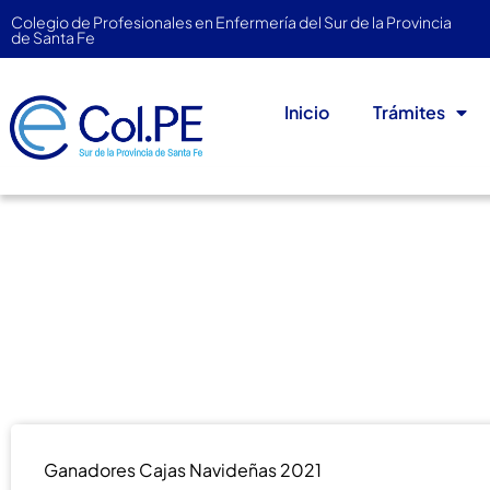
Colegio de Profesionales en Enfermería del Sur de la Provincia
de Santa Fe
Inicio
Trámites
Ganadores Cajas Navi
diciembre 22, 2021
Sociales
,
Sorteos
,
Subcom
Ganadores Cajas Navideñas 2021