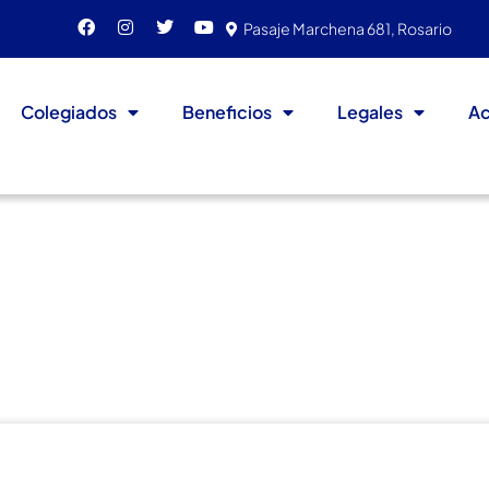
Pasaje Marchena 681, Rosario
Colegiados
Beneficios
Legales
Ac
deñas 2021
isiones