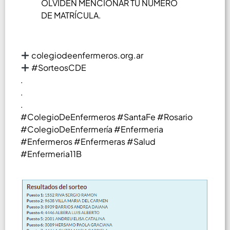
OLVIDEN MENCIONAR TU NÚMERO
DE MATRÍCULA.
colegiodeenfermeros.org.ar
#SorteosCDE
.
.
.
#ColegioDeEnfermeros #SantaFe #Rosario
#ColegioDeEnfermería #Enfermeria
#Enfermeros #Enfermeras #Salud
#Enfermeria11B