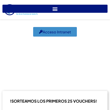
Acceso Intranet
Ganadores Diciembre
2022
diciembre 26, 2022
El Colegio Informa
,
Sociales
,
Sorteos
!SORTEAMOS LOS PRIMEROS 25 VOUCHERS!