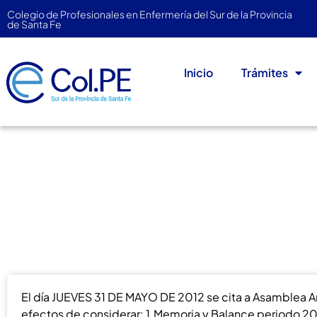
Colegio de Profesionales en Enfermería del Sur de la Provincia
de Santa Fe
Inicio
Trámites
Llamado a Asamblea Or
mayo 1, 2012
El Colegio Informa
El día JUEVES 31 DE MAYO DE 2012 se cita a Asamblea Anua
efectos de considerar: 1.Memoria y Balance periodo 2011