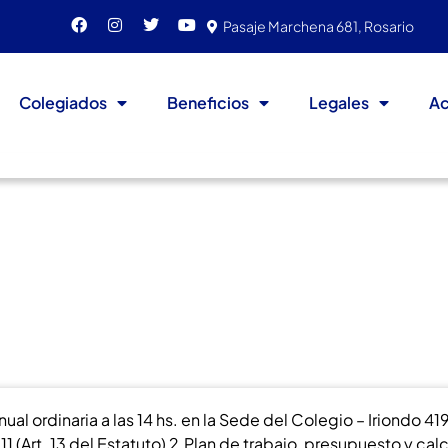
Pasaje Marchena 681, Rosario
Colegiados
Beneficios
Legales
Ac
dinaria 2012
l ordinaria a las 14 hs. en la Sede del Colegio – Iriondo 41
 (Art. 13 del Estatuto) 2.Plan de trabajo, presupuesto y cal