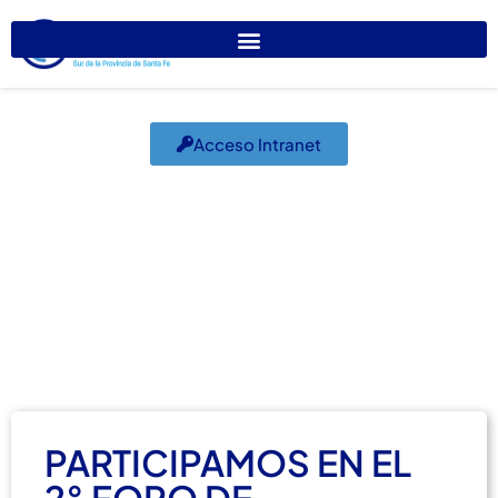
Acceso Intranet
Participamos en el
2do Foro de
Enfermería
mayo 16, 2023
El Colegio Informa
,
Sociales
PARTICIPAMOS EN EL