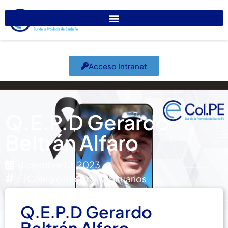
Acceso Intranet
Q.E.P.D Gerardo
Beltrán Alfaro
diciembre 12, 2023
El Colegio Informa
,
Obituarios
Q.E.P.D Gerardo