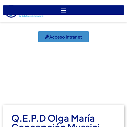
Acceso Intranet
Q.E.P.D Olga María
Concepción Mussini
febrero 4, 2021
Obituarios
Q.E.P.D Olga María