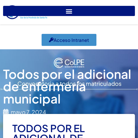
Acceso Intranet
Todos por el adicional
de enfermería
municipal
mayo 7, 2024
El Colegio Informa
,
Temas de interés
TODOS POR EL