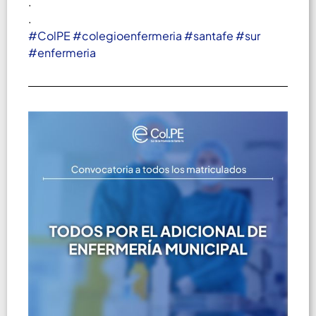
.
.
#ColPE
#colegioenfermeria
#santafe
#sur
#enfermeria