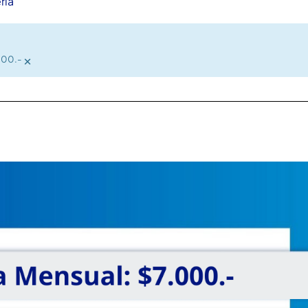
ria
×
000.-