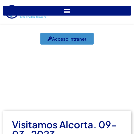
Acceso Intranet
Visitamos Alcorta.
09-03-2023
marzo 7, 2023
El Colegio Informa
,
Internucleamiento
Visitamos Alcorta. 09-