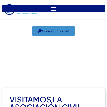
Acceso Intranet
Asociación Civil
Carcarañense
agosto 1, 2023
Desarrollo Profesional
,
El Colegio Informa
VISITAMOS LA