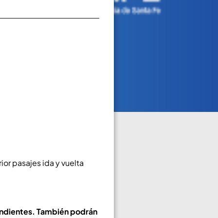
ior pasajes ida y vuelta
ndientes. T
ambién podrán