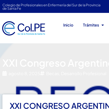
Colegio de Profesionales en Enfermería del Sur de la Provincia
de Santa Fe
Inicio
Trámites
XXI Congreso Argentino
agosto 8, 2025
Becas
,
Desarrollo Profesional
XXI CONGRESO ARGENTIN