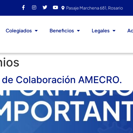
Pasaje Marchena 681, Rosario
Colegiados
Beneficios
Legales
Ac
ios
o de Colaboración AMECRO.