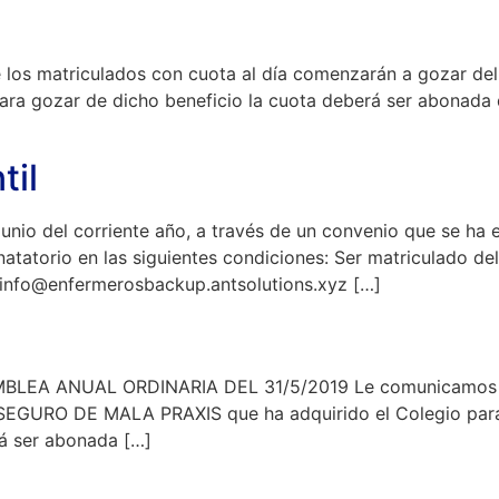
 los matriculados con cuota al día comenzarán a gozar 
 para gozar de dicho beneficio la cuota deberá ser abona
til
e junio del corriente año, a través de un convenio que se 
natatorio en las siguientes condiciones: Ser matriculado de
a: info@enfermerosbackup.antsolutions.xyz […]
MBLEA ANUAL ORDINARIA DEL 31/5/2019 Le comunicamos ta
EGURO DE MALA PRAXIS que ha adquirido el Colegio para s
rá ser abonada […]