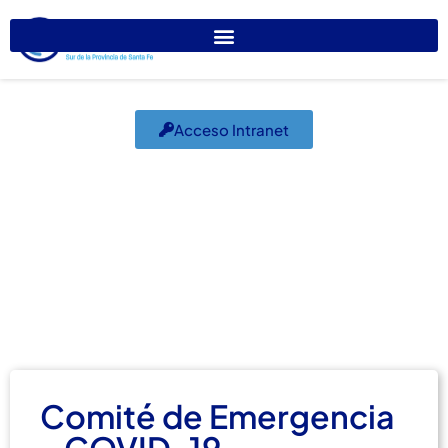
Acceso Intranet
Comité de
Emergencia – COVID-
19
abril 1, 2020
Covid-19
,
El Colegio Informa
Comité de Emergencia