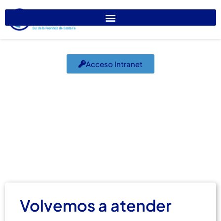
Acceso Intranet
Volvemos a atender
#2
mayo 31, 2021
El Colegio Informa
,
Temas de interés
Volvemos a atender