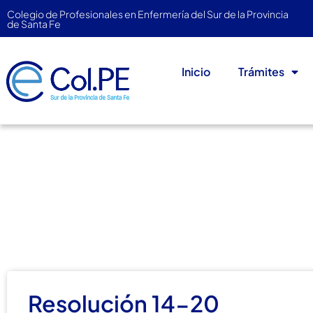
Colegio de Profesionales en Enfermería del Sur de la Provincia
de Santa Fe
Inicio
Trámites
Resolución 14-20
febrero 28, 2020
El Colegio Informa
,
Junta Ele
Resolución 14-20